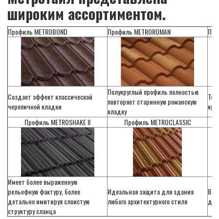
широким ассортиментом.
Профиль METROBOND
Профиль METROROMAN
Про
Полукруглый профиль полностью
Создает эффект классической
Тек
повторяет старинную романскую
черепичной кладки
кро
кладку
Профиль METROSHAKE II
Профиль METROCLASSIC
Имеет более выраженную
рельефную фактуру, более
Идеальная защита для здания
Вос
детально имитируя слоистую
любого архитектурного стиля
дер
структуру сланца