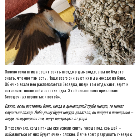
Опасно если птица решит свить гнездо в дымоходе, а вы не будете
знать, что оно там есть. Чаще всего они вьют их в дымоходе на бане.
Обычно возле нее располагается беседка, люди там отдыхают, едят и
оставляют после себя остатки еды. Это больше всего привлекает
беседочных пернатых «гостей».
Важно: если растопить баню, когда в дымоходной трубе гнездо, то может
случиться пожар. Либо дыму будет некуда деваться, он пойдет в помещение –
люди, находящиеся там, могут пострадать от угара.
В тех случаях, когда птицы уже успели свить гнезда под крышей –
избавляться от них будет очень сложно. Легче всего разрушить гнездо с