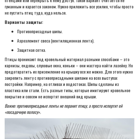
птенцами или перекрыть к нему доступ. Такой вариант считается не
гуманным и карается законом. Нужно приложить все усилия, чтобы просто
не пустить птиц туда, куда нельзя.
Варианты защиты:
Противоприсадные шипы.
Аэроэлемент свеса (вентиляционная лента).
Защитная сетка.
Птицы проникают под кровельный материал разными способами – это
карнизы, ендовы, слуховые окна, коньки – они мастера найти лазейку. Но
предотвратить их приземление на крышку все же можно. Для этого нужно
закрепить ленту с противоприсадными шипами на всех выступах
постройки. Например, на отливах и водостоках. Шипы сделаны из
пластика или стали. Есть разные типы, которые имитируют кровельное
покрытие и совсем не испортят внешний вид крыши.
Важно: противоприсадные ленты не поранят птицу, а просто испортят ей
«посадочную полосу».