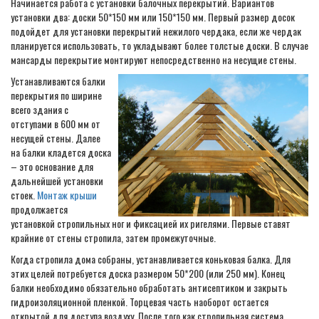
Начинается работа с установки балочных перекрытий. Вариантов
установки два: доски 50*150 мм или 150*150 мм. Первый размер досок
подойдет для установки перекрытий нежилого чердака, если же чердак
планируется использовать, то укладывают более толстые доски. В случае
мансарды перекрытие монтируют непосредственно на несущие стены.
Устанавливаются балки
перекрытия по ширине
всего здания с
отступами в 600 мм от
несущей стены. Далее
на балки кладется доска
– это основание для
дальнейшей установки
стоек.
Монтаж крыши
продолжается
установкой стропильных ног и фиксацией их ригелями. Первые ставят
крайние от стены стропила, затем промежуточные.
Когда стропила дома собраны, устанавливается коньковая балка. Для
этих целей потребуется доска размером 50*200 (или 250 мм). Конец
балки необходимо обязательно обработать антисептиком и закрыть
гидроизоляционной пленкой. Торцевая часть наоборот остается
открытой для доступа воздуху. После того как стропильная система