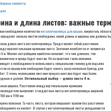
оборные элементы
идео
ина и длина листов: важные тер
ая необходимое количество
металлочерепицы для крыши
, покупатель обязат
 определят сколько листов необходимо, какой длины и ширины они должны бы
лная длина листа металлочерепицы. Представляет собой расстояние
жду горизонтальными кромками листа. Значение колеблется от полуметра
 6 м. Многие застройщики ошибочно полагают, что чем длиннее, тем
ономичнее и проще будет монтаж. Но на практике такая экономия
иведет к необходимости использовать специальную технику для подъема
стов на крышу или необходимо будет нанять сразу несколько бригад для
бот. С очень маленькими листами процесс монтажа будет еще более
удным и долгим.
Оптимальный выбор – длина листа 4 м.
лная ширина. Расстояние между вертикальными кромками.
оизводители выпускают стандартные листы металлочерепицы шириной
1160 мм и 1190 мм.
рина полезная. Та часть листа, которая покрывает кровлю без расстояния
обходимого на нахлест. В случае с металлочерепицей листы укладываются