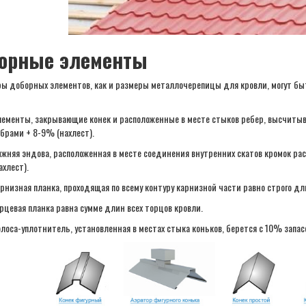
орные элементы
ы доборных элементов, как и размеры металлочерепицы для кровли, могут б
ементы, закрывающие конек и расположенные в месте стыков ребер, высчитыв
брами + 8-9% (нахлест).
жняя эндова, расположенная в месте соединения внутренних скатов кромок ра
ахлест).
рнизная планка, проходящая по всему контуру карнизной части равно строго дл
рцевая планка равна сумме длин всех торцов кровли.
лоса-уплотнитель, установленная в местах стыка коньков, берется с 10% запас