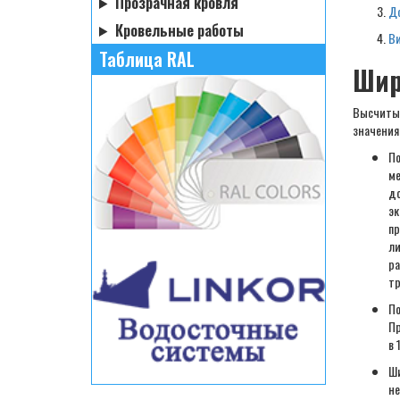
Прозрачная кровля
Д
Кровельные работы
В
Таблица RAL
Шир
Высчитыв
значения
По
ме
до
эк
пр
ли
ра
тр
По
Пр
в 
Ши
не