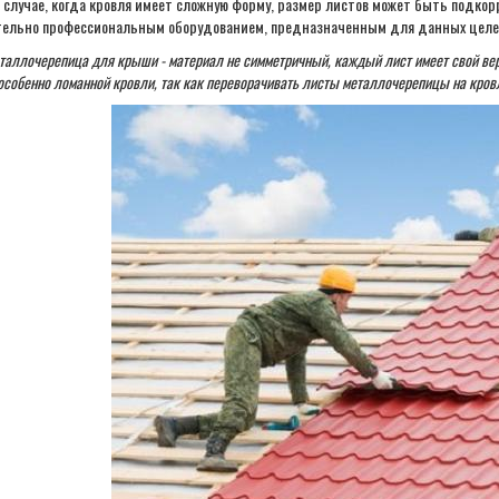
 случае, когда кровля имеет сложную форму, размер листов может быть подкор
3630; 2230; 1180; 480
130
3500; 2100; 1050; 350
1180
ельно профессиональным оборудованием, предназначенным для данных целей.
3630; 2230; 1180; 480
130
3500; 2100; 1050; 350
1190
таллочерепица для крыши - материал не симметричный, каждый лист имеет свой вер
3650; 2250; 850
150
3500; 2100; 700
1153
особенно ломанной кровли, так как переворачивать листы металлочерепицы на кровл
705
45
660
1190