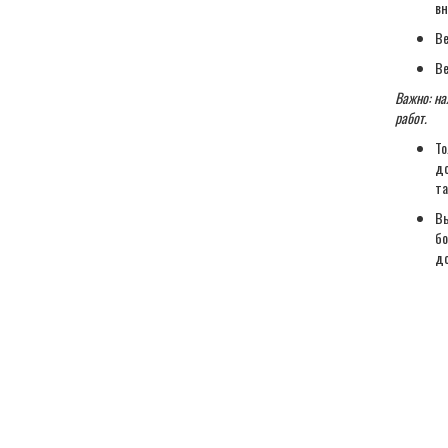
вн
Ве
Ве
Важно: на
работ.
То
до
та
Вы
бо
до