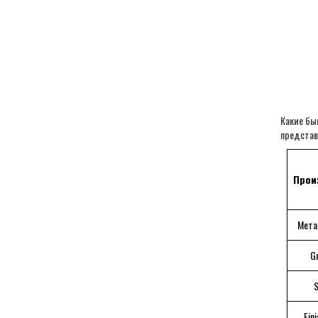
Какие бы
представ
Прои
Мета
Gr
S
Fini