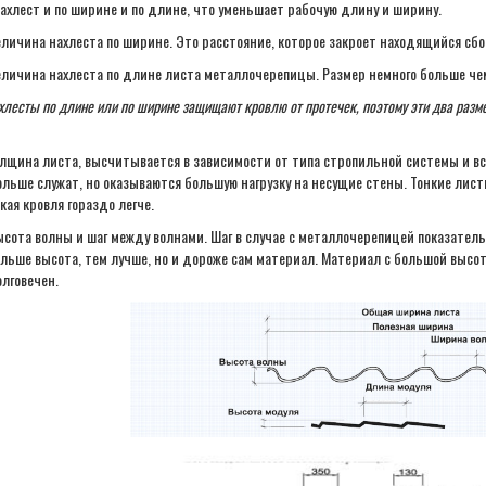
ахлест и по ширине и по длине, что уменьшает рабочую длину и ширину.
личина нахлеста по ширине. Это расстояние, которое закроет находящийся сбок
личина нахлеста по длине листа металлочерепицы. Размер немного больше чем 
хлесты по длине или по ширине защищают кровлю от протечек, поэтому эти два раз
лщина листа, высчитывается в зависимости от типа стропильной системы и вс
льше служат, но оказываются большую нагрузку на несущие стены. Тонкие лис
кая кровля гораздо легче.
сота волны и шаг между волнами. Шаг в случае с металлочерепицей показател
льше высота, тем лучше, но и дороже сам материал. Материал с большой высот
лговечен.