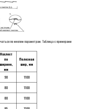
аться по многим параметрам. Таблица с примерами
Нахлест
по
Полезная
ширине,
шир, мм
мм
90
1100
80
1100
80
1100
85
1100