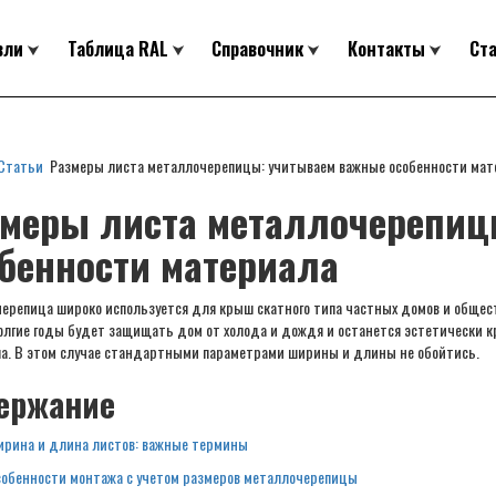
вли
Таблица RAL
Справочник
Контакты
Ст
Статьи
Размеры листа металлочерепицы: учитываем важные особенности мат
меры листа металлочерепиц
бенности материала
ерепица широко используется для крыш скатного типа частных домов и обществ
лгие годы будет защищать дом от холода и дождя и останется эстетически кр
а. В этом случае стандартными параметрами ширины и длины не обойтись.
ержание
рина и длина листов: важные термины
обенности монтажа с учетом размеров металлочерепицы