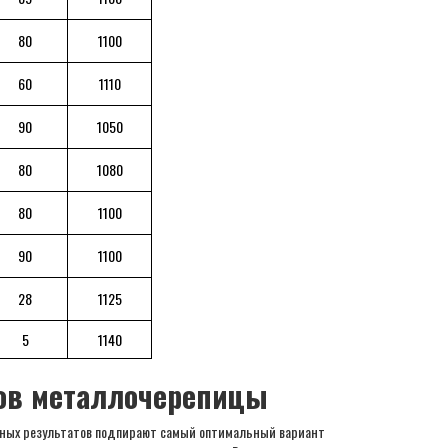
80
1100
60
1110
90
1050
80
1080
80
1100
90
1100
Нахлест по
м
Полезная шир, мм
ширине, мм
28
1125
90
1100
80
1100
5
1140
80
1100
85
1100
ров металлочерепицы
80
1100
60
1110
90
1050
нных результатов подпирают самый оптимальный вариант
80
1080