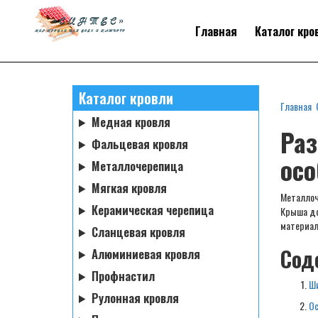
Главная
Каталог кро
Каталог кровли
Главная
Медная кровля
Раз
Фальцевая кровля
осо
Металлочерепица
Мягкая кровля
Металлоч
Керамическая черепица
Крыша до
материал
Сланцевая кровля
Сод
Алюминиевая кровля
Профнастил
Ши
Рулонная кровля
Ос