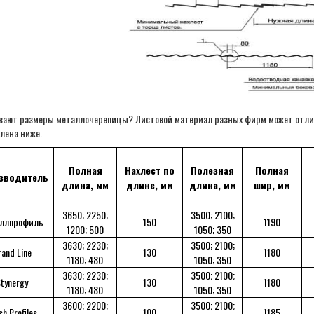
вают размеры металлочерепицы? Листовой материал разных фирм может отлич
лена ниже.
Полная
Нахлест по
Полезная
Полная
зводитель
длина, мм
длине, мм
длина, мм
шир, мм
3650; 2250;
3500; 2100;
ллпрофиль
150
1190
1200; 500
1050; 350
3630; 2230;
3500; 2100;
and Line
130
1180
1180; 480
1050; 350
3630; 2230;
3500; 2100;
tynergy
130
1180
1180; 480
1050; 350
3600; 2200;
3500; 2100;
sh Profiles
100
1185