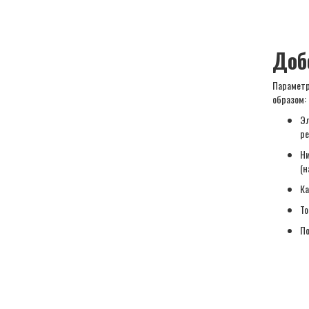
Доб
Параметр
образом:
Эл
ре
Ни
(н
Ка
То
По