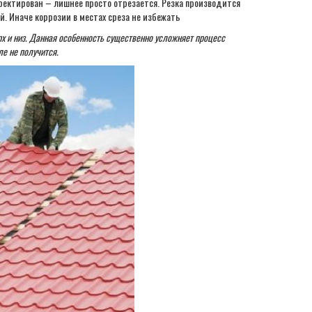
ректирован – лишнее просто отрезается. Резка производится
80
1100
 Иначе коррозии в местах среза не избежать
90
1100
х и низ. Данная особенность существенно усложняет процесс
28
1125
е не получится.
5
1140