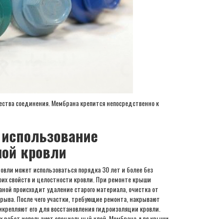
ества соединения. Мембрана крепится непосредственно к
 использование
ой кровли
овли может использоваться порядка 30 лет и более без
оих свойств и целостности кровли. При ремонте крыши
ной происходит удаление старого материала, очистка от
зрыва. После чего участки, требующие ремонта, накрывают
икрепляют его для восстановления гидроизоляции кровли.
х работ используют специальный клей. Мембрана для крыши