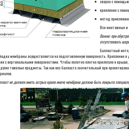
сварка с помощью 
крепление с помо
метод приклеиван
Все монтажные и 
Важно: при обустр
отсутствовать шеро
Балластный метод
кладка мембраны осуществляется на подготовленную поверхность. Крепление в 
ия с вертикальными поверхностями. Чтобы полотно плотно прилегало к крыше, 
другие тяжелые предметы. Так как вес балласта значительный при проектиров
риалов.
лласт не должен иметь острых краев иначе мембрана должна быть покрыта специал