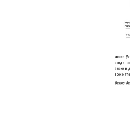
менее. У
соединен
блоки и 
всех мате
Важно: ба