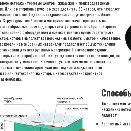
ьного метража - торговые центры, складские и производственные
я. Длина материала в рулоне может достигать 60 метров, что позволяет
количество швов. А сделать гидроизоляционную поверхность более
. Структурные особенности материала позволяют пропускать пар,
может образовываться под покрытием. Устройство мембранной кровли
т специального оборудования и навыков, поэтому лучше обратиться к
стам, которые выполнят все необходимые работы быстро и качественно.
во кровли из мембранных материалов предполагает общую технологию
ства кровли для всех рулонных материалов. На основание здание -
 покрытие или профильный лист укладывается пленка пароизоляции, на
укладывают утеплитель. В качестве утеплителя может применяться
ная вата, пенополистирол. Если необходимо укладывают слой
лста или геотекстиля, на который непосредственно крепиться
ая мембрана.
Способ
Технология монта
нескольких метод
является:
балластный мето