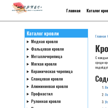
Главная
Каталог кро
Каталог кровли
Главная
Медная кровля
Кро
Фальцевая кровля
Металлочерепица
С каждым
среди кр
Мягкая кровля
подойдут
Керамическая черепица
Сод
Сланцевая кровля
Алюминиевая кровля
В
Профнастил
Ос
Рулонная кровля
Ус