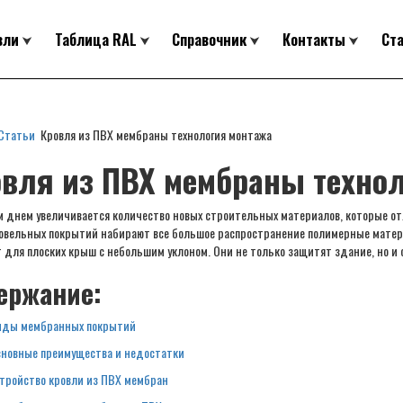
вли
Таблица RAL
Справочник
Контакты
Ст
Статьи
Кровля из ПВХ мембраны технология монтажа
вля из ПВХ мембраны техно
 днем увеличивается количество новых строительных материалов, которые от
овельных покрытий набирают все большое распространение полимерные матер
 для плоских крыш с небольшим уклоном. Они не только защитят здание, но и
ержание:
иды мембранных покрытий
новные преимущества и недостатки
тройство кровли из ПВХ мембран