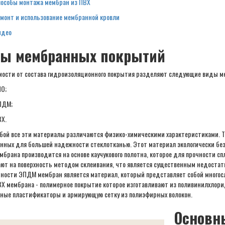
особы монтажа мембран из ПВХ
монт и использование мембранной кровли
идео
ы мембранных покрытий
мости от состава гидроизоляционного покрытия разделяют следующие виды м
О;
ПДМ;
Х.
бой все эти материалы различаются физико-химическими характеристиками. 
нных для большей надежности стеклотканью. Этот материал экологически безо
брана производится на основе каучукового полотна, которое для прочности с
ют на поверхность методом склеивания, что является существенным недостатк
ности ЭПДМ мембран является материал, который представляет собой многосло
ВХ мембрана - полимерное покрытие которое изготавливают из поливинилхлори
ные пластификаторы и армирующую сетку из полиэфирных волокон.
Основн