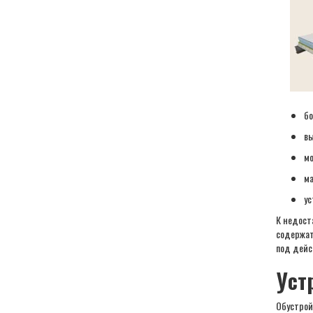
бо
вы
мо
ма
ус
К недост
содержат
под дейс
Уст
Обустрой