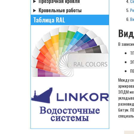
Прозрачная кровля
Сп
Кровельные работы
Ре
Таблица RAL
В
Вид
В зависи
ТП
Э
ПВ
Между со
армирова
ЭПДМ мем
укладыва
разновид
битум. П
специаль