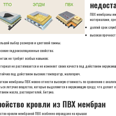
недост
ПВХ мембраны им
материалами, сре
долгий срок служ
высокая прочност
льшой выбор размеров и цветовой гаммы;
сокие гидроизоляционные свойства;
нтаж не требует особых навыков;
териал не растягивается и не изменяет своих качеств под действием окружаю
тойчив под действием высоких температур, малогорюч.
аткам мембраны ПВХ можно отнести высокую стоимость по сравнению с аналог
ься летучие вещества, которые выделяются в окружающую среду, что делает е
твием масла, растворителей, битума.
ройство кровли из ПВХ мембран
ство кровли мембраной ПВХ особенно оправдано на крышах