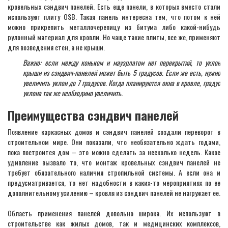
кровельных сэндвич панелей. Есть еще панели, в которых вместо стали
используют плиту OSB. Такая панель интересна тем, что потом к ней
можно прикрепить металлочерепицу из битума либо какой-нибудь
рулонный материал для кровли. Но чаще такие плиты, все же, применяют
для возведения стен, а не крыши.
Важно: если между коньком и мауэрлатом нет перекрытий, то уклон
крыши из сэндвич-панелей может быть 5 градусов. Если же есть, нужно
увеличить уклон до 7 градусов. Когда планируются окна в кровле, градус
уклона так же необходимо увеличить.
Преимущества сэндвич панелей
Появление каркасных домов и сэндвич панелей создали переворот в
строительном мире. Они показали, что необязательно ждать годами,
пока построится дом – это можно сделать за несколько недель. Какое
удивление вызвало то, что монтаж кровельных сэндвич панелей не
требует обязательного наличия стропильной системы. А если она и
предусматривается, то нет надобности в каких-то мероприятиях по ее
дополнительному усилению – кровля из сэндвич панелей не нагружает ее.
Область применения панелей довольно широка. Их используют в
строительстве как жилых домов, так и медицинских комплексов,