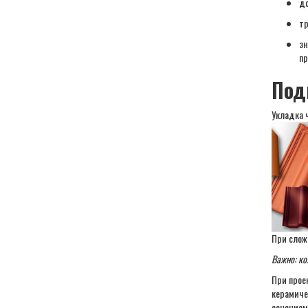
до
тр
зн
пр
Под
Укладка 
При слож
Важно: ко
При проек
керамиче
сечением