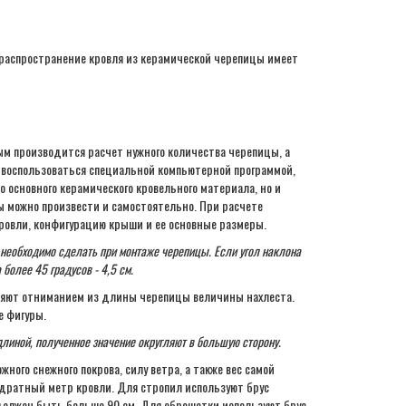
распространение кровля из керамической черепицы имеет
м производится расчет нужного количества черепицы, а
е воспользоваться специальной компьютерной программой,
о основного керамического кровельного материала, но и
 можно произвести и самостоятельно. При расчете
кровли, конфигурацию крыши и ее основные размеры.
необходимо сделать при монтаже черепицы. Если угол наклона
 более 45 градусов - 4,5 см.
ляют отниманием из длины черепицы величины нахлеста.
е фигуры.
линой, полученное значение округляют в большую сторону.
ного снежного покрова, силу ветра, а также вес самой
вадратный метр кровли. Для стропил используют брус
должен быть больше 90 см. Для обрешетки используют брус