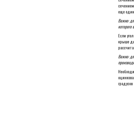
сечением
еще один
Важно: дл
которого 
Если уго
крыше ды
рассчита
Важно: дл
производя
Необходи
оцинкова
градусов