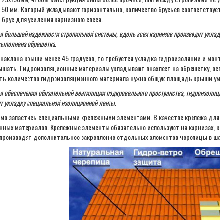
 50 мм. Который укладывают горизонтально, количество брусьев соответству
 брус для усиления карнизного свеса.
я большей надежности стропильной системы, вдоль всех карнизов производят укладку
выполнена обрешетка.
л наклона крыши менее 45 градусов, то требуется укладка гидроизоляции и мо
шать. Гидроизоляционные материалы укладывают внахлест на обрешетку, оста
ть количество гидроизоляционного материала нужно общую площадь крыши ум
я обеспечения обязательной вентиляции подкровельного пространства, гидроизоляц
т укладку специальной изоляционной ленты.
мо запастись специальными крепежными элементами. В качестве крепежа для
нных материалов. Крепежные элементы обязательно используют на карнизах, ко
 производят дополнительное закрепление отдельных элементов черепицы в ша