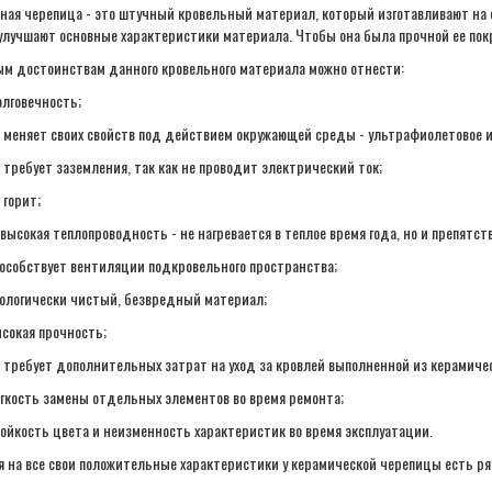
ная черепица - это штучный кровельный материал, который изготавливают на 
улучшают основные характеристики материала. Чтобы она была прочной ее пок
ым достоинствам данного кровельного материала можно отнести:
лговечность;
 меняет своих свойств под действием окружающей среды - ультрафиолетовое и
 требует заземления, так как не проводит электрический ток;
 горит;
высокая теплопроводность - не нагревается в теплое время года, но и препятст
особствует вентиляции подкровельного пространства;
ологически чистый, безвредный материал;
сокая прочность;
 требует дополнительных затрат на уход за кровлей выполненной из керамиче
гкость замены отдельных элементов во время ремонта;
ойкость цвета и неизменность характеристик во время эксплуатации.
я на все свои положительные характеристики у керамической черепицы есть р