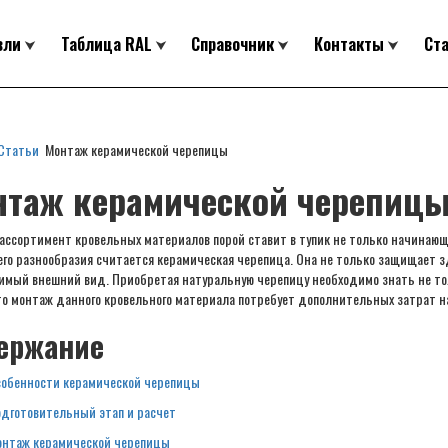
вли
Таблица RAL
Справочник
Контакты
Ст
Статьи
Монтаж керамической черепицы
нтаж керамической черепиц
ассортимент кровельных материалов порой ставит в тупик не только начинающ
его разнообразия считается керамическая черепица. Она не только защищает з
имый внешний вид. Приобретая натуральную черепицу необходимо знать не тол
что монтаж данного кровельного материала потребует дополнительных затрат на
ержание
обенности керамической черепицы
дготовительный этап и расчет
нтаж керамической черепицы