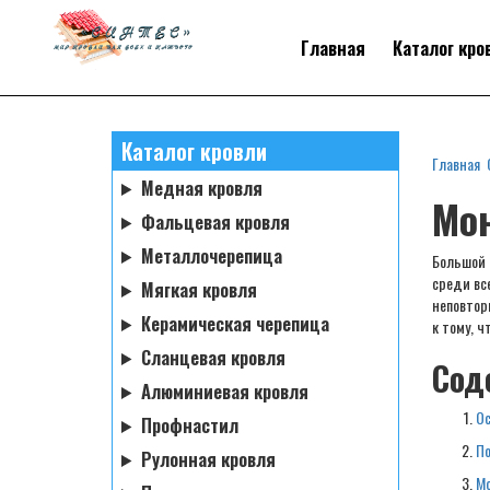
Главная
Каталог кро
Каталог кровли
Главная
Медная кровля
Мо
Фальцевая кровля
Металлочерепица
Большой 
среди вс
Мягкая кровля
неповтор
Керамическая черепица
к тому, 
Сланцевая кровля
Сод
Алюминиевая кровля
Ос
Профнастил
По
Рулонная кровля
Мо