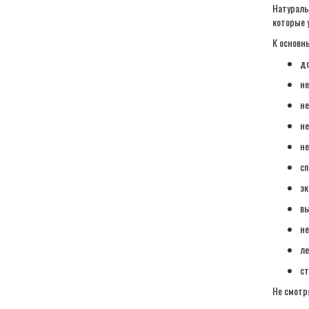
Натураль
которые 
К основн
до
не
не
не
не
сп
эк
вы
не
ле
ст
Не смотр