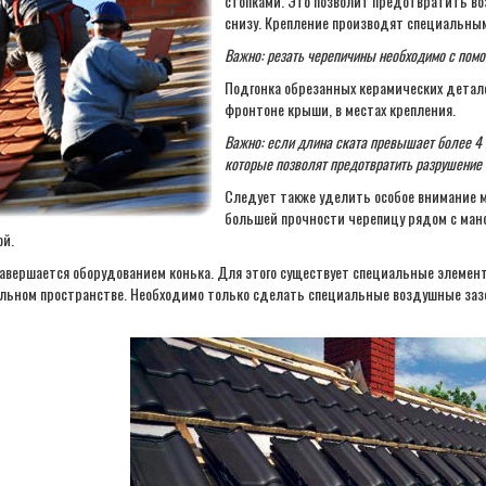
стопками. Это позволит предотвратить во
снизу. Крепление производят специальны
Важно: резать черепичины необходимо с помо
Подгонка обрезанных керамических детале
фронтоне крыши, в местах крепления.
Важно: если длина ската превышает более 4
которые позволят предотвратить разрушение
Следует также уделить особое внимание 
большей прочности черепицу рядом с ма
ой.
авершается оборудованием конька. Для этого существует специальные элемент
льном пространстве. Необходимо только сделать специальные воздушные зазо