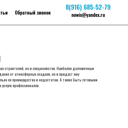
8(916) 685-52-79
атьи
Обратный звонок
nowix@yandex.ru
ы
их строителей, но и специалистов. Наиболее долговечным
дание от атмосферных осадков, но и придаст ему
ько ее преимущества и недостатки. А также быть готовыми
 услуги профессионалов.