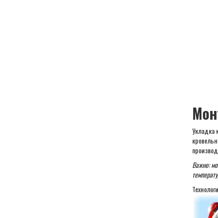
Мон
Укладка 
кровельн
производя
Важно: мо
температу
Технолог