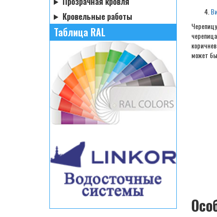
Прозрачная кровля
В
Кровельные работы
Черепицу
Таблица RAL
черепица
коричнево
может бы
Осо