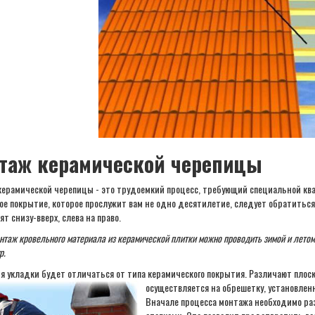
таж керамической черепицы
керамической черепицы - это трудоемкий процесс, требующий специальной кв
ое покрытие, которое прослужит вам не одно десятилетие, следует обратиться 
т снизу-вверх, слева на право.
нтаж кровельного материала из керамической плитки можно проводить зимой и летом,
р.
ия укладки будет отличаться от типа керамического покрытия. Различают плос
осуществляется на обрешетку,
установленн
Вначале процесса монтажа необходимо ра