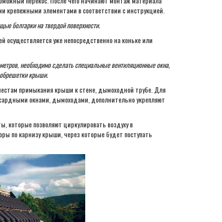
зможный перекос. После чего начинают монтаж материала
ми крепежными элементами в соответствии с инструкцией.
щью болгарки на твердой поверхности.
й осуществляется уже непосредственно на коньке или
 метров, необходимо сделать специальные вентиляционные окна,
 обрешетки крыши.
местам примыкания крыши к стене, дымоходной трубе. Для
нсардными окнами, дымоходами, дополнительно укрепляют
ы, которые позволяют циркулировать воздуху в
ры по карнизу крыши, через которые будет поступать