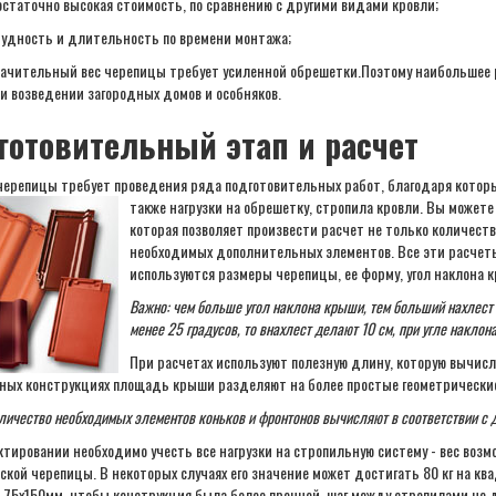
статочно высокая стоимость, по сравнению с другими видами кровли;
удность и длительность по времени монтажа;
ачительный вес черепицы требует усиленной обрешетки.Поэтому наибольшее 
и возведении загородных домов и особняков.
готовительный этап и расчет
черепицы требует проведения ряда подготовительных работ, благодаря которы
также нагрузки на обрешетку, стропила кровли. Вы может
которая позволяет произвести расчет не только количеств
необходимых дополнительных элементов. Все эти расчеты
используются размеры черепицы, ее форму, угол наклона 
Важно: чем больше угол наклона крыши, тем больший нахлест 
менее 25 градусов, то внахлест делают 10 см, при угле наклона
При расчетах используют полезную длину, которую вычис
ных конструкциях площадь крыши разделяют на более простые геометрически
личество необходимых элементов коньков и фронтонов вычисляют в соответствии с д
тировании необходимо учесть все нагрузки на стропильную систему - вес возмож
ской черепицы. В некоторых случаях его значение может достигать 80 кг на к
 75х150мм, чтобы конструкция была более прочной, шаг между стропилами не 