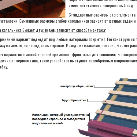
имеет эстетически завершенный вид.
Стандартные размеры этого элемента –
 установки. Суммарные размеры сгибов капельников зависят от разных задач и 
а капельника бывает двух видов, зависит от способа монтажа:
рнизный вариант подходит под любые материалы покрытия. Его конструкция п
азу на землю, но не под самые кровли. Исходя из названия, понятно, что его ра
я вариантов с мягкой кровлей применяют фронтальную технологию. Его закрепля
личие от первого типа, такое устройство выступает своеобразным направлением
юбку.