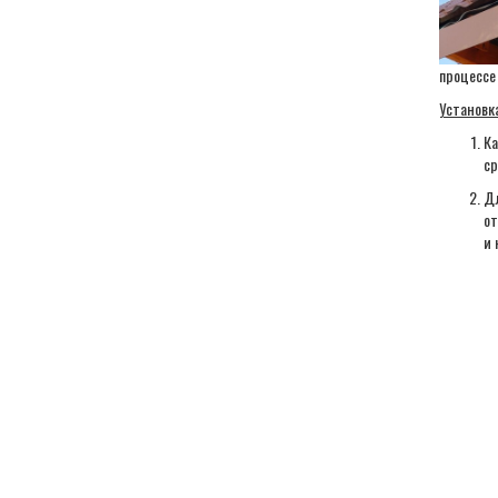
процессе
Установк
Ка
ср
Дл
от
и 