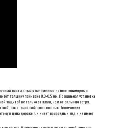
бычный лист железа с нанесенным на него полимерным
имеет толщину примерно 0,3-0,5 мм. Правильная установка
ой защитой не только от влаги, но и от сильного ветра.
овой, так и глянцевой поверхностью. Технические
этому и цена дороже. Он имеет природный вид и не имеет
 для крыши, благодаря одному цвету с кровлей, система