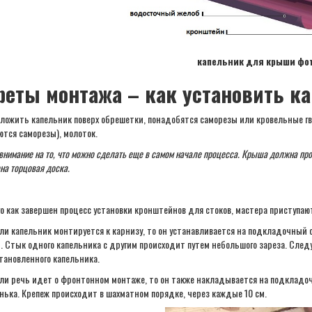
капельник для крыши фо
реты монтажа – как установить к
ложить капельник поверх обрешетки, понадобятся саморезы или кровельные гво
ются саморезы), молоток.
внимание на то, что можно сделать еще в самом начале процесса. Крыша должна пр
на торцовая доска.
го как завершен процесс установки кронштейнов для стоков, мастера приступают
ли капельник монтируется к карнизу, то он устанавливается на подкладочный 
. Стык одного капельника с другим происходит путем небольшого зареза. След
тановленного капельника.
ли речь идет о фронтонном монтаже, то он также накладывается на подкладоч
нька. Крепеж происходит в шахматном порядке, через каждые 10 см.