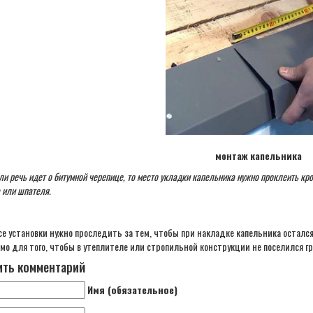
монтаж капельника
ли речь идет о битумной черепице, то место укладки капельника нужно проклеить кр
 или шпателя.
се установки нужно проследить за тем, чтобы при накладке капельника осталс
мо для того, чтобы в утеплителе или стропильной конструкции не поселился гр
ть комментарий
Имя (обязательное)