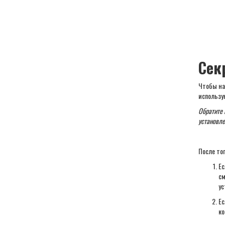
Сек
Чтобы на
использу
Обратите 
установле
После то
Ес
см
ус
Ес
ко